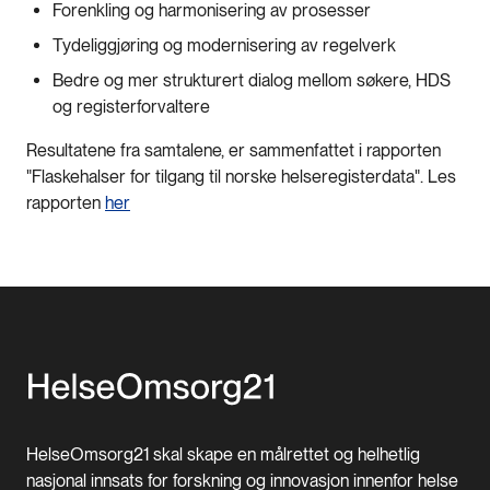
Forenkling og harmonisering av prosesser
Tydeliggjøring og modernisering av regelverk
Bedre og mer strukturert dialog mellom søkere, HDS
og registerforvaltere
Resultatene fra samtalene, er sammenfattet i rapporten
"Flaskehalser for tilgang til norske helseregisterdata". Les
rapporten
her
HelseOmsorg21 skal skape en målrettet og helhetlig
nasjonal innsats for forskning og innovasjon innenfor helse