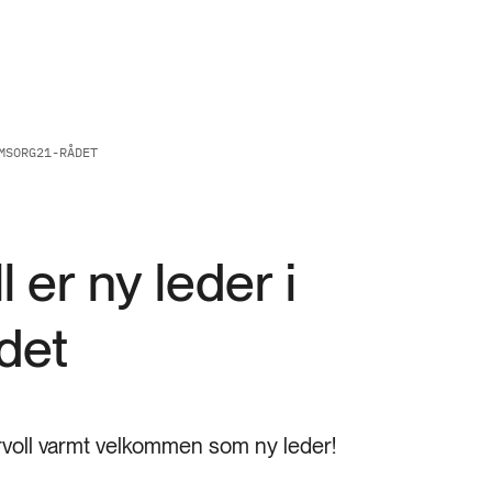
MSORG21-RÅDET
er ny leder i
det
oll varmt velkommen som ny leder!